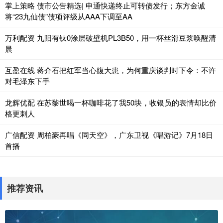
掌上策略 债市公告精选| 申通快递终止可转债发行；东方金诚
将“23九仙债”债项评级从AAA下调至AA
万利配资 九阳有钛0涂层破壁机PL3B50，用一杯丝滑豆浆唤醒清
晨
互盈在线 蒋介石把红军当心腹大患，为何重庆谈判时下令：不许
对毛泽东下手
龙辉优配 在苏黎世喝一杯咖啡花了我50块，收银员的表情却比价
格更刺人
广信配资 周柏豪再唱《同天空》，广东卫视《唱游记》7月18日
首播
推荐资讯