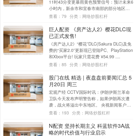
11时43分变更暴雨黄色预警信号：预计未来6
小时内，新余市和宜春市南部的部分地区降
水可达50毫米以上，局地伴有短时强....
查看：
79
分类：
网络炒股杠杆
巨人配资 《房产达人2》樱花DLC现
已正式发售!
《房产达人2》“樱花”DLC(Sakura DLC)及免
费的“买家2.0”更新现已登陆PC、PlayStation
和Xbox平台! 玩家只需花费 ¥54.99 ....
查看：
85
分类：
网络炒股杠杆
股门在线 精选 | 夜盘盘前要闻汇总 5
月20日 周三
宏观产经 CCTV国际时讯：伊朗伊斯兰革命
卫队今天发布声明警告称，如果伊朗再次遭
袭，战火将溢出中东地区。 央视新闻客户
端：郭嘉昆表示，为持续便利中俄人员往
查看：
193
分类：
网络炒股杠杆
来，中....
N配资 坚持长期主义 科蓝软件3A战
略的时代价值与行业启示