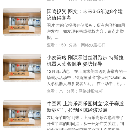
国鸣投资 图文：未来3-5年这8个建
议值得参考
图片 本站仅提供存储服务，所有内容均由用
户发布，如发现有害或侵权内容，请点击举
报。....
查看：
150
分类：
网络炒股杠杆
小麦策略 刚演示过丝滑跑步 特斯拉
机器人莫名倒地 姿势怪异
12月8日消息，在上周末美国迈阿密举办的一
场演示活动中，特斯拉派出“擎天柱”Optimus
人形机器人与参观者互动。 在互动中，机器
人尝试递送瓶装水，但由于动作过....
查看：
79
分类：
网络炒股杠杆
牛豆网 上海乐高乐园树立“亲子赛道
新标杆”，拉动区域经济发展
农历春节即将到来，上海乐高乐园也迎来了
开业半年的时间点，从一开始广受关注，到
如今不到半年就已突破了百万人次游客量，