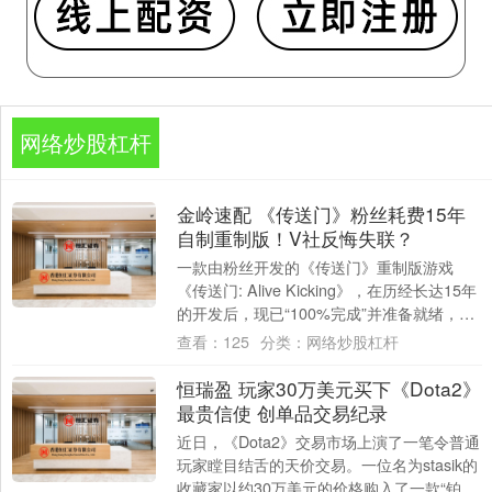
网络炒股杠杆
金岭速配 《传送门》粉丝耗费15年
自制重制版！V社反悔失联？
一款由粉丝开发的《传送门》重制版游戏
《传送门: Alive Kicking》，在历经长达15年
的开发后，现已“100%完成”并准备就绪，却
因Valve突然“失联....
查看：
125
分类：
网络炒股杠杆
恒瑞盈 玩家30万美元买下《Dota2》
最贵信使 创单品交易纪录
近日，《Dota2》交易市场上演了一笔令普通
玩家瞠目结舌的天价交易。一位名为stasik的
收藏家以约30万美元的价格购入了一款“铂金