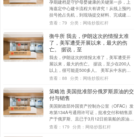
孕期建档是守护母婴健康的关键第一步，上
海嘉定中心建卡流程大有讲究！从线上预约
挂号抢占先机，到现场提交材料、完成建档
手续，再到后续产检项目规划，每一个环节
查看：
79
分类：
网络炒股杠杆
都不容马....
衡牛所 我去，伊朗这次的情报太准
了，美军遭受开展以来，最大的伤
亡。 据说，至
我去，伊朗这次的情报太准了，美军遭受开
展以来，最大的伤亡。 据说，至少在200人
以上，很可能是500多人。 美军从中东的基
地撤出去之后，藏身的地点，一直都是机
查看：
88
分类：
网络炒股杠杆
密....
策略池 美国批准部分俄罗斯原油的交
付与销售
美国财政部外国资产控制办公室（OFAC）发
布第134A号通用许可证，批准交付和销售原
产于俄罗斯、且已于3月12日前装船的原油及
石油产品。 该许可证允许对截至东部....
查看：
179
分类：
网络炒股杠杆