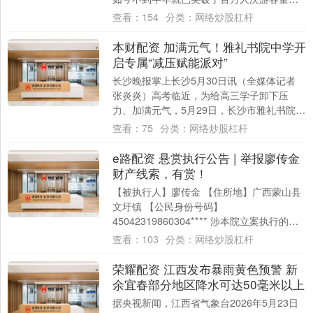
在全球默林集团11家乐高乐园中，上海乐高
查看：
154
分类：
网络炒股杠杆
乐园创....
本财配资 加满元气！雅礼书院中学开
启专属“减压赋能派对”
长沙晚报掌上长沙5月30日讯（全媒体记者
张炎炎）高考临近，为给高三学子卸下压
力、加满元气，5月29日，长沙市雅礼书院中
学为2026届高三学子打造专属解压专场。....
查看：
75
分类：
网络炒股杠杆
e路配资 悬赏执行公告 | 举报廖传金
财产线索，有赏！
【被执行人】廖传金 【住所地】广西蒙山县
文圩镇 【公民身份号码】
45042319860304**** 涉本院立案执行的
（2022）粤1972执4880号案件。依....
查看：
103
分类：
网络炒股杠杆
荣耀配资 江西发布暴雨黄色预警 新
余宜春部分地区降水可达50毫米以上
据央视新闻，江西省气象台2026年5月23日