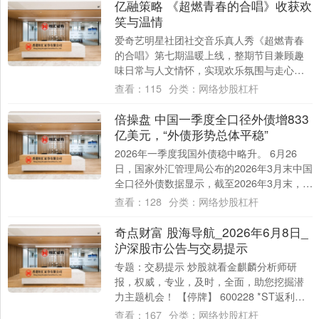
亿融策略 《超燃青春的合唱》收获欢
笑与温情
爱奇艺明星社团社交音乐真人秀《超燃青春
的合唱》第七期温暖上线，整期节目兼顾趣
味日常与人文情怀，实现欢乐氛围与走心共
情双向落地。燃青团一边在迪士尼研学、线
查看：
115
分类：
网络炒股杠杆
下排练、....
倍操盘 中国一季度全口径外债增833
亿美元，“外债形势总体平稳”
2026年一季度我国外债稳中略升。 6月26
日，国家外汇管理局公布的2026年3月末中国
全口径外债数据显示，截至2026年3月末，我
国全口径（含本外币）外债余额....
查看：
128
分类：
网络炒股杠杆
奇点财富 股海导航_2026年6月8日_
沪深股市公告与交易提示
专题：交易提示 炒股就看金麒麟分析师研
报，权威，专业，及时，全面，助您挖掘潜
力主题机会！ 【停牌】 600228 *ST返利
300831 派瑞股份（维权） 【....
查看：
167
分类：
网络炒股杠杆