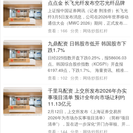
点点金 长飞光纤发布空芯光纤品牌
上证报中国证券网讯（记者 荆淮侨）长飞光
纤3月5日发布消息，公司在2026年世界移动
通信大会（MWC 2026）期间，正式发布空
芯光纤品牌HollowBand。....
查看：
166
分类：
网络炒股杠杆
九鼎配资 日韩股市低开 韩国股市下
跌1.7%
日经225指数开盘下跌0.25%，报58606.03
点。韩国综合股价指数（KOSPI）开盘报
6197.49点，下跌1.7%。 海量资讯、精准解
读，尽在新浪财经A....
查看：
102
分类：
网络炒股杠杆
千里马配资 上交所发布2026年办实
事项目清单 预计全年向市场让利约
11.13亿元
2月12日，上交所发布《上海证券交易所
2026年为市场办实事项目清单》（简称“项目
清单”），旨在进一步深化“开门办审核、开门
办监管、开门办服务”工作。 据悉，项....
查看：
144
分类：
网络炒股杠杆