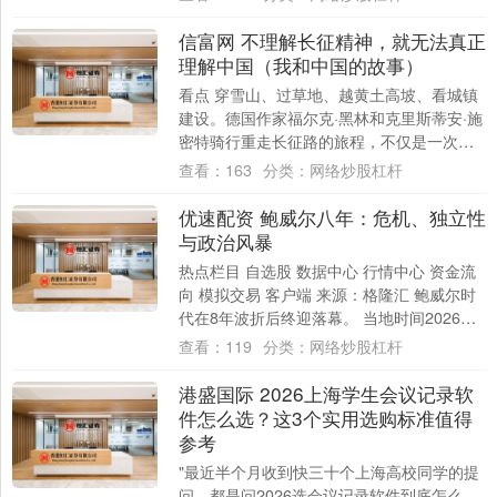
信富网 不理解长征精神，就无法真正
理解中国（我和中国的故事）
看点 穿雪山、过草地、越黄土高坡、看城镇
建设。德国作家福尔克·黑林和克里斯蒂安·施
密特骑行重走长征路的旅程，不仅是一次对
体力与意志的极限挑战，更是一次感悟中国
查看：
163
分类：
网络炒股杠杆
红....
优速配资 鲍威尔八年：危机、独立性
与政治风暴
热点栏目 自选股 数据中心 行情中心 资金流
向 模拟交易 客户端 来源：格隆汇 鲍威尔时
代在8年波折后终迎落幕。 当地时间2026年5
月15日，是鲍威尔任美联储....
查看：
119
分类：
网络炒股杠杆
港盛国际 2026上海学生会议记录软
件怎么选？这3个实用选购标准值得
参考
"最近半个月收到快三十个上海高校同学的提
问，都是问2026选会议记录软件到底怎么