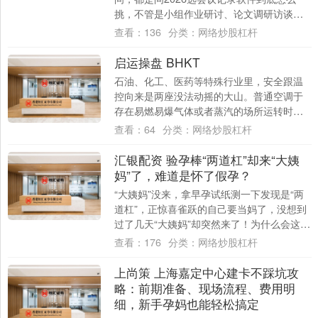
挑，不管是小组作业研讨、论文调研访谈还
是保研复试准备，都需要靠谱工具，我整理
查看：
136
分类：
网络炒股杠杆
了三....
启运操盘 BHKT
石油、化工、医药等特殊行业里，安全跟温
控向来是两座没法动摇的大山。普通空调于
存在易燃易爆气体或者蒸汽的场所运转时一
点小小的电火花就能够引发没法挽回的灾
查看：
64
分类：
网络炒股杠杆
难。针对这....
汇银配资 验孕棒“两道杠”却来“大姨
妈”了，难道是怀了假孕？
“大姨妈”没来，拿早孕试纸测一下发现是“两
道杠”，正惊喜雀跃的自己要当妈了，没想到
过了几天“大姨妈”却突然来了！为什么会这
样，难道是怀了假孕？ 其实，这种情况往....
查看：
176
分类：
网络炒股杠杆
上尚策 上海嘉定中心建卡不踩坑攻
略：前期准备、现场流程、费用明
细，新手孕妈也能轻松搞定