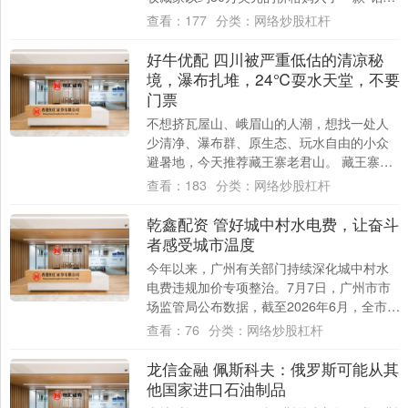
肉山宝宝”信使皮肤，创下了该....
查看：
177
分类：
网络炒股杠杆
好牛优配 四川被严重低估的清凉秘
境，瀑布扎堆，24℃耍水天堂，不要
门票
不想挤瓦屋山、峨眉山的人潮，想找一处人
少清净、瀑布群、原生态、玩水自由的小众
避暑地，今天推荐藏王寨老君山。 藏王寨老
君山，是一个近乎废弃的景区，保留了山野
查看：
183
分类：
网络炒股杠杆
最本真....
乾鑫配资 管好城中村水电费，让奋斗
者感受城市温度
今年以来，广州有关部门持续深化城中村水
电费违规加价专项整治。7月7日，广州市市
场监管局公布数据，截至2026年6月，全市共
查处2806宗水电费加价案件，涉及村社....
查看：
76
分类：
网络炒股杠杆
龙信金融 佩斯科夫：俄罗斯可能从其
他国家进口石油制品