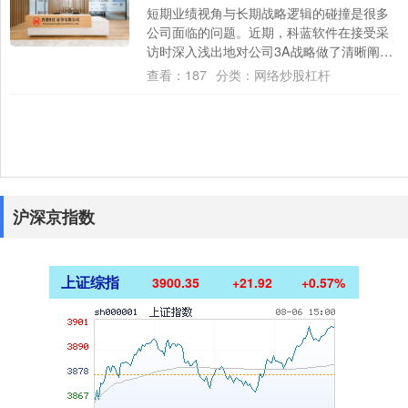
短期业绩视角与长期战略逻辑的碰撞是很多
公司面临的问题。近期，科蓝软件在接受采
访时深入浅出地对公司3A战略做了清晰阐
述。这是一家金融科技老兵主动求变、抢占
查看：
187
分类：
网络炒股杠杆
未来赛道....
沪深京指数
上证综指
3900.35
+21.92
+0.57%