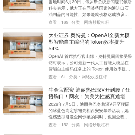
当地时间6月30日，俄罗斯总统新闻秘书佩斯
科夫表示，俄方正在同某些国家沟通进口石
油制品的可能性。如果能就价格达成协议，
俄罗斯将进口石油制品，以稳定国内能源市
查看：
169
分类：
网络炒股杠杆
场。....
大业证券 奥特曼：OpenAI全新大模
型智能自主编码的Token效率提升
54%
OpenAI 首席执行官山姆・奥特曼周四接受采
访时表示，公司最新一代人工智能大模型在
智能自主编码任务上的 Token 使用效率提升
54%，综合性能对标市面上竞....
查看：
61
分类：
网络炒股杠杆
牛金宝配资 迪丽热巴深V开到腰了狂
捂胸口！网友：为美为性感真难堪
2026年7月5日，迪丽热巴身着深V开至腰际
的冰蓝色高定纱裙亮相西安安慕希活动，她
性感造型引发全网惊艳的同时，也因全程下
意识捂胸口的遮挡动作，掀起了一场关
查看：
152
分类：
网络炒股杠杆
于“造....