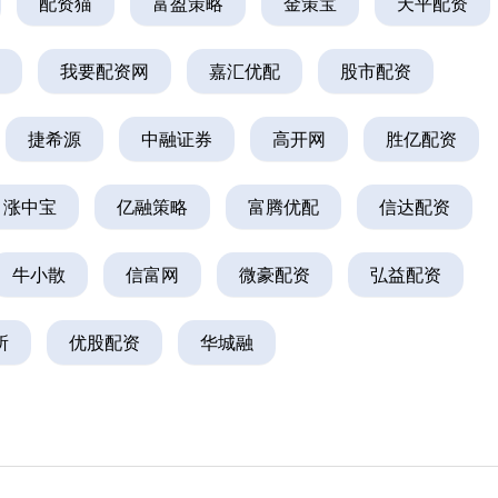
配资猫
富盈策略
金策宝
天平配资
我要配资网
嘉汇优配
股市配资
捷希源
中融证券
高开网
胜亿配资
涨中宝
亿融策略
富腾优配
信达配资
牛小散
信富网
微豪配资
弘益配资
所
优股配资
华城融