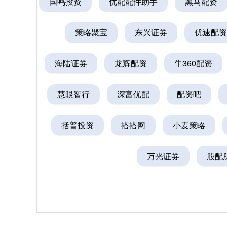
国鸣投资
优配配件助手
黑马配资
策略聚宝
东兴证券
优速配资
海陆证券
龙辉配资
牛360配资
慧眼智行
深富优配
配资吧
括普投资
搭搭网
小麦策略
万光证券
股配