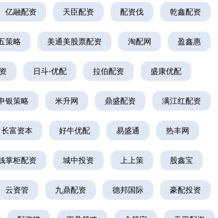
亿融配资
天臣配资
配资伐
乾鑫配资
五策略
美通美股票配资
淘配网
盈鑫惠
资
日斗-优配
拉伯配资
盛康优配
申银策略
米升网
鼎盛配资
满江红配资
长富资本
好牛优配
易盛通
热丰网
钱掌柜配资
城中投资
上上策
股鑫宝
云资管
九鼎配资
德邦国际
豪配投资