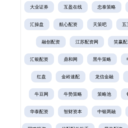
大业证券
互盈在线
忠泰策略
汇操盘
航心配资
天策吧
五
融创配资
江苏配资网
笑赢配
汇银配资
鼎和网
黑牛策略
红盘
金岭速配
龙信金融
牛豆网
牛势策略
策略池
华泰配资
智财资本
中银两融