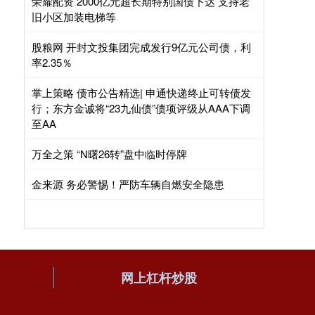
荣耀配资 2000亿元超长期特别国债下达 支持老
旧小区加装电梯等
股粮网 开封文投集团完成发行9亿元公司债，利
率2.35％
掌上策略 债市公告精选| 申通快递终止可转债发
行；东方金诚将“23九仙债”债项评级从AAA下调
至AA
万全之策 “N曙26转”盘中临时停牌
金来源 务必警惕！严防车辆自燃安全隐患
网上杠杆炒股