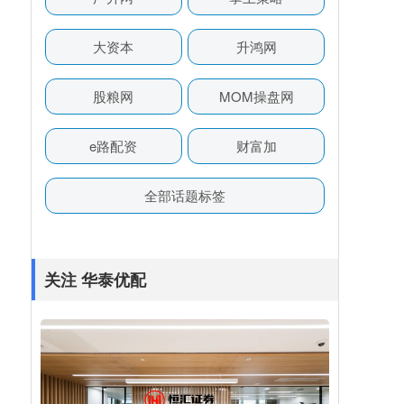
大资本
升鸿网
股粮网
MOM操盘网
e路配资
财富加
全部话题标签
关注 华泰优配