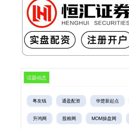
话题动态
粤友钱
通盈配资
华楚新起点
升鸿网
股粮网
MOM操盘网