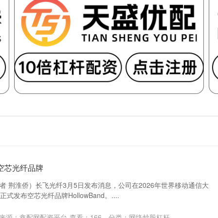
空芯光纤品牌
者 荆淮侨）长飞光纤3月5日发布消息，公司在2026年世界移动通信大
式发布空芯光纤品牌HollowBand。....
来源：鑫配网配资平台
查看：
166
分类：
网络炒股杠杆