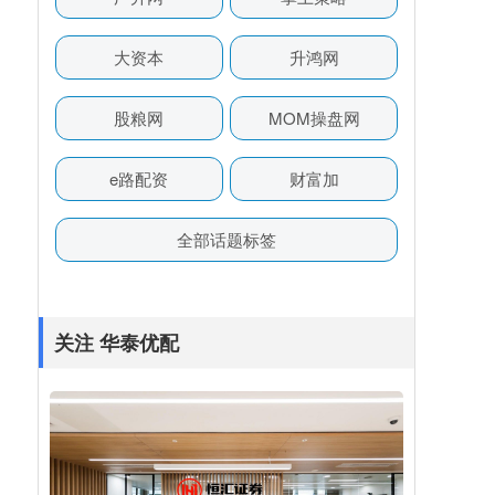
大资本
升鸿网
股粮网
MOM操盘网
e路配资
财富加
全部话题标签
关注 华泰优配