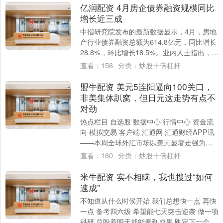
亿润配资 4月房企债券融资规模同比
增长近三成
中指研究院发布的最新数据显示，4月，房地
产行业债券融资总额为614.8亿元，同比增长
28.8%，环比增长18.5%。业内人士指出，4
月，房企融资支持政策继续宽松....
查看：
156
分类：
炒股十倍杠杆
盟牛配资 美元5连阳逼向100关口，
非美集体趴窝，但日元这走势有点不
对劲
热点栏目 自选股 数据中心 行情中心 资金流
向 模拟交易 客户端 汇通网 汇通财经APP讯
——本周全球外汇市场以美元显著走强为主
线。美元指数周线上涨1.44%，....
查看：
160
分类：
炒股十倍杠杆
米牛配资 实不相瞒，我也搜过“如何
速成”
不知道从什么时候开始 我们总想快一点 再快
一点 备考四六级 希望能七天突击逆袭 做一项
科研 总盼着明天就能看到成果 刚定下一个目