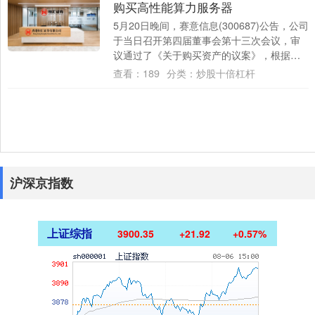
购买高性能算力服务器
5月20日晚间，赛意信息(300687)公告，公司
于当日召开第四届董事会第十三次会议，审
议通过了《关于购买资产的议案》，根据公
司经营发展需要，公司拟向供应商采购....
查看：
189
分类：
炒股十倍杠杆
沪深京指数
上证综指
3900.35
+21.92
+0.57%