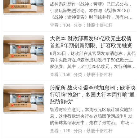
战神系列新作《战神：劳菲》已正式公布，
引发玩家热烈讨论。本作与《战神(2018)》
《战神：诸神黄昏》时间线并行，所有内容
共处同一宇宙。新篇章并非偏离，而是一种
查看：
104
分类：
炒股十倍杠杆
扩....
大资本 财政部再发50亿欧元主权债
首推8年期创新期限、扩容欧元融资
6月25日，财政部在其官网发布消息称，其代
表中央政府在卢森堡成功发行了50亿欧元主
权债券。其中，5年期25亿欧元，发行利率为
2.768%；8年期15亿欧元，发行....
查看：
156
分类：
炒股十倍杠杆
股配所 战火引爆全球加息潮：欧洲央
行明牌“抢跑”，多国央行本周打响“通
胀防御战”
智通财经注意到，本周欧元区预计将实施加
息，这使得欧洲央行在这场因伊朗战争引发
的全球紧缩浪潮中，走在了最前沿。 市场普
遍预期欧央行将在周四加息25个基点。这将
查看：
119
分类：
炒股十倍杠杆
是迄....