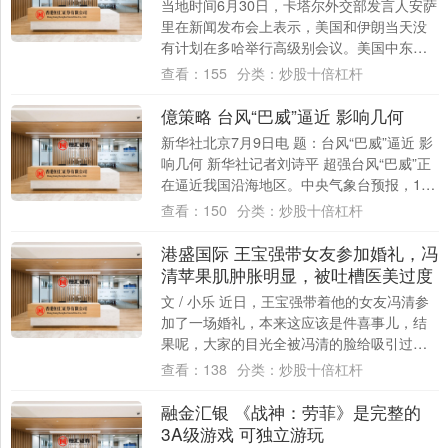
当地时间6月30日，卡塔尔外交部发言人安萨
里在新闻发布会上表示，美国和伊朗当天没
有计划在多哈举行高级别会议。美国中东问
题特使威特科夫和特朗普的女婿库什纳当天
查看：
155
分类：
炒股十倍杠杆
访问....
億策略 台风“巴威”逼近 影响几何
新华社北京7月9日电 题：台风“巴威”逼近 影
响几何 新华社记者刘诗平 超强台风“巴威”正
在逼近我国沿海地区。中央气象台预报，10
日起，华东、华中、华北、东北地....
查看：
150
分类：
炒股十倍杠杆
港盛国际 王宝强带女友参加婚礼，冯
清苹果肌肿胀明显，被吐槽医美过度
文 / 小乐 近日，王宝强带着他的女友冯清参
加了一场婚礼，本来这应该是件喜事儿，结
果呢，大家的目光全被冯清的脸给吸引过去
了，不是因为她有多美若天仙，而是那苹果
查看：
138
分类：
炒股十倍杠杆
肌....
融金汇银 《战神：劳菲》是完整的
3A级游戏 可独立游玩