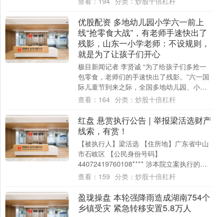
查看：
194
分类：
炒股十倍杠杆
优股配资 多地幼儿园小学六一前上
线“抢零食大战”，有老师手速快出了
残影，山东一小学老师：不设规则，
就是为了让孩子们开心
极目新闻记者 李贤诚 “为了给孩子们多抢一
包零食，老师们的手速快出了残影。”六一国
际儿童节到来之际，全国多地幼儿园、小学
举办“抢零食大战”，操场上欢笑声和尖叫声....
查看：
164
分类：
炒股十倍杠杆
红盘 悬赏执行公告 | 举报梁活选财产
线索，有赏！
【被执行人】梁活选 【住所地】广东省中山
市石岐区 【公民身份号码】
44072419760108**** 涉本院立案执行的
（2024）粤1972执9561-10号....
查看：
159
分类：
炒股十倍杠杆
盈珑操盘 本轮强降雨造成湖南754个
乡镇受灾 紧急转移安置5.8万人