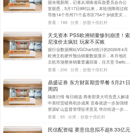
据央视新闻，记者从湖南省应急委员会办公
室获悉，5月17日8时以来，本轮强降雨过程
导致14个市州71个县市区754个乡镇受灾，
紧急转移安置5.8万人。5月17日以....
查看：
188
分类：
炒股十倍杠杆
天戈资本 PS5欧洲销量惨到崩溃！索
尼涨价太疯狂 玩家不买账
据行业数据网站VGChartz统计的2026年4月
欧洲主机硬件预估销量数据显示，本月地区
主机市场整体销量普遍回落，任天堂 Switch
2稳居销量榜首。 数据显....
查看：
206
分类：
炒股十倍杠杆
鼎盛证券 东方财富期货早餐 5月21日
周四
隔夜行情 每日精选 商务部美大司负责人解读
中美经贸磋商初步成果 宜春就进一步加强锂
资源矿山监督管理征求意见 华尔街进一步上
调铝目标价 供应受损将支撑未来几个季度....
查看：
85
分类：
炒股十倍杠杆
民信配资端 赛意信息拟不超8.33亿元