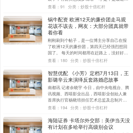
冒了”“有点贫血而已”，转头就忘。 但你不
查看：
91
分类：
炒股十倍杠杆
知....
锅牛配资 欧洲12天的廉价团走马观
花该不该去，网友：大部分团真就带
着你看
刚刚刷到个帖子，是一位博主分享自己在报
了欧洲12天的廉价团，第四天已经强烈想回
国了。 每天的时间都用在赶路上，没好好吃
饭或压根没时间吃饭，太累了。 评论区网友
查看：
180
分类：
炒股十倍杠杆
议....
智慧优配 《小芳》定档7月13日，王
影璐辛云来演绎反套路婚恋故事
南都讯 记者余晓宇 今日，由中央电视台、腾
讯视频、西嘻影业出品，西嘻影业创始人兼
首席执行官杨晓培担任艺术总监及总制片
人，韩琰导演，裴文编剧，王璐璐（王影
查看：
194
分类：
炒股十倍杠杆
璐）、辛....
海陆证券 卡塔尔外交部：美伊当天没
有计划在多哈举行高级别会议