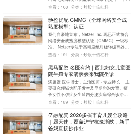
标 就盼着几天之内看到改变 刚迈....
查看：
108
分类：
炒股十倍杠杆
驰盈优配 CMMC（全球网络安全成
熟度模型）认证
我们自豪地宣布，Netzer Inc. 现已正式符合
网络安全成熟度模型认证（CMMC）一级标
准。 Netzer专注于高精度绝对旋转编码器，
在全球市场（包括美国）....
查看：
191
分类：
炒股十倍杠杆
黑马配资 名医有约 | 西北妇女儿童医
院生殖专家满媛媛来我院坐诊
满媛媛 医学博士，主治医师 · 专业特长： 主
要研究领域为配子发生及早期卵泡发育。擅
长女性不孕症及生殖内分泌疾病综合诊治、
人工授精等辅助生殖技术、复发性流产系
查看：
189
分类：
炒股十倍杠杆
统....
亿融配资 2026多省市育儿嫂全攻略
｜愿天使，覆盖沪宁杭豫浙陕，新手
爸妈直接抄作业