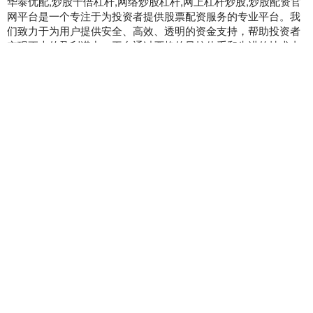
华泰优配,炒股十倍杠杆,网络炒股杠杆,网上杠杆炒股,炒股配资官
网平台是一个专注于为投资者提供股票配资服务的专业平台。我
们致力于为用户提供安全、高效、透明的资金支持，帮助投资者
实现更大的盈利潜力。平台通过严格的风控体系和先进的技术支
持，确保用户资金的安全和交易的顺畅。无论您是新手还是资深
投资者，我们都提供量身定制的配资方案和专业的投资建议，助
您在股市中稳步前行。加入炒股配资官网平台，开启您的财富增
值之旅！
话题标签
涨中宝
华楚新起点
千金策略
MOM操盘网
金策宝
中银两融