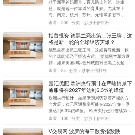
对于新手爸妈而言，育儿路上的第一道难
题，就是选一位靠谱的育儿嫂。尤其在上
海、南京、杭州、苏州、无锡等多省市，育
儿市场鱼龙混杂，中介套路、资质造假、中
查看：
200
分类：
炒股十倍杠杆
途加价、服务....
括普投资 德黑兰亮出第二张王牌，这
将是新一轮的全球经济灾难？
德黑兰亮出第二张王牌，这或将导致新一轮
的全球能源乃至经济灾难。 据德黑兰军方透
露，如果美国和以色列试图对德黑兰发起地
面进攻，或者通过攻击德黑兰的能源设施等
查看：
84
分类：
炒股十倍杠杆
进行手....
嘉汇优配 欧洲央行预计在严峻情景下
通胀将在2027年达到6.3%的峰值
欧洲央行预计，如果伊朗局势朝着严峻的方
向发展，欧元区通胀率可能在2027年第一季
度达到6.3%的峰值。 欧洲央行已经连续第六
次会议将利率维持在2%不变，并表示做....
查看：
100
分类：
炒股十倍杠杆
V交易网 波罗的海干散货指数跌