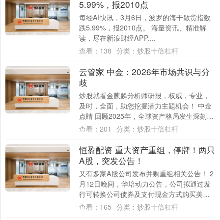
5.99%，报2010点
每经AI快讯，3月6日，波罗的海干散货指数
跌5.99%，报2010点。 海量资讯、精准解
读，尽在新浪财经APP....
查看：
138
分类：
炒股十倍杠杆
云管家 中金：2026年市场共识与分
歧
炒股就看金麒麟分析师研报，权威，专业，
及时，全面，助您挖掘潜力主题机会！ 中金
点睛 回顾2025年，全球资产格局发生深刻变
化，美元明显贬值，非美资产跑赢美元资
查看：
201
分类：
炒股十倍杠杆
产....
恒盈配资 重大资产重组，停牌！两只
A股，突发公告！
又有多家A股公司发布并购重组相关公告！ 2
月12日晚间，华培动力公告，公司拟通过发
行可转换公司债券及支付现金方式购买美创
智感100%股权，预计构成重大资产重组，....
查看：
165
分类：
炒股十倍杠杆