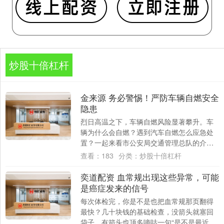
炒股十倍杠杆
金来源 务必警惕！严防车辆自燃安全
隐患
烈日高温之下，车辆自燃风险显著攀升。车
辆为什么会自燃？遇到汽车自燃怎么应急处
置？一起来看市公安局交通管理总队的介
绍。 车辆为什么会自燃？这几种情况要注
查看：
183
分类：
炒股十倍杠杆
意！ ◆电....
奕道配资 血常规出现这些异常，可能
是癌症发来的信号
每次体检完，你是不是也把血常规那页翻得
最快？几十块钱的基础检查，没箭头就塞回
袋子，有箭头也顶多嘀咕一句“是不是最近感