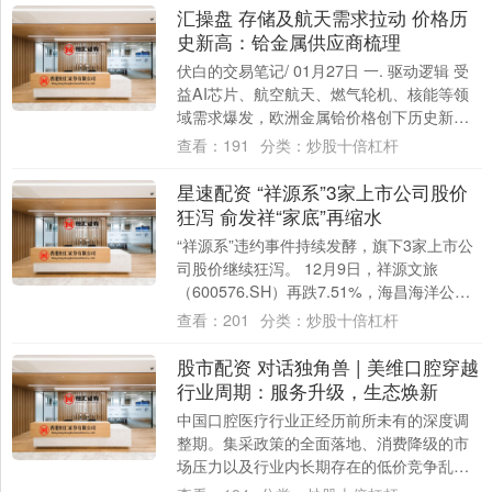
汇操盘 存储及航天需求拉动 价格历
史新高：铪金属供应商梳理
伏白的交易笔记/ 01月27日 一. 驱动逻辑 受
益AI芯片、航空航天、燃气轮机、核能等领
域需求爆发，欧洲金属铪价格创下历史新
高。 据Argus数据，2025年....
查看：
191
分类：
炒股十倍杠杆
星速配资 “祥源系”3家上市公司股价
狂泻 俞发祥“家底”再缩水
“祥源系”违约事件持续发酵，旗下3家上市公
司股价继续狂泻。 12月9日，祥源文旅
（600576.SH）再跌7.51%，海昌海洋公园
（02255.HK）跌12%，....
查看：
201
分类：
炒股十倍杠杆
股市配资 对话独角兽 | 美维口腔穿越
行业周期：服务升级，生态焕新
中国口腔医疗行业正经历前所未有的深度调
整期。集采政策的全面落地、消费降级的市
场压力以及行业内长期存在的低价竞争乱
象，共同将国内口腔医疗行业推向了“微....