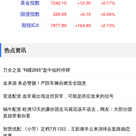
基金指数
7242.10
+12.30
+0.17%
国债指数
229.69
+0.10
+0.04%
期指IC0
7877.80
+164.40
+2.13%
热点资讯
万全之策 “N曙26转”盘中临时停牌
金来源 务必警惕！严防车辆自燃安全隐患
奕道配资 血常规出现这些异常，可能是癌症发来的信号
锅牛配资 欧洲12天的廉价团走马观花该不该去，网友：大部分团
真就带着你看
智慧优配 《小芳》定档7月13日，王影璐辛云来演绎反套路婚恋
故事