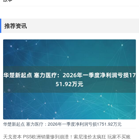
推荐资讯
华楚新起点 塞力医疗：2026年一季度净利润亏损1751.92万元
天戈资本 PS5欧洲销量惨到崩溃！索尼涨价太疯狂 玩家不买账