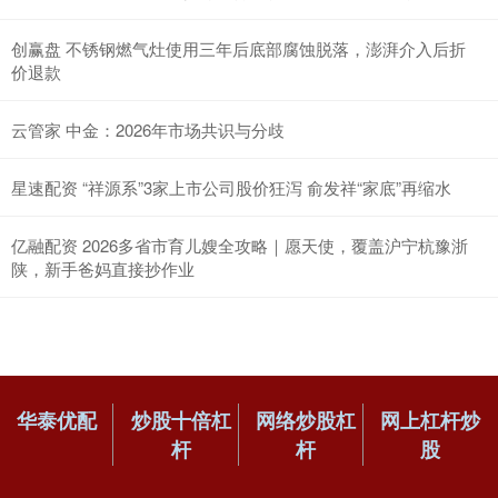
创赢盘 不锈钢燃气灶使用三年后底部腐蚀脱落，澎湃介入后折
价退款
云管家 中金：2026年市场共识与分歧
星速配资 “祥源系”3家上市公司股价狂泻 俞发祥“家底”再缩水
亿融配资 2026多省市育儿嫂全攻略｜愿天使，覆盖沪宁杭豫浙
陕，新手爸妈直接抄作业
华泰优配
炒股十倍杠
网络炒股杠
网上杠杆炒
杆
杆
股