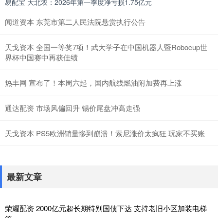
易配宝 大北农：2026年第一季度净亏损1.75亿元
闻道资本 东莞市第二人民法院悬赏执行公告
天戈资本 全国一等奖7项！武大学子在中国机器人暨Robocup世
界杯中国赛中再获佳绩
热丰网 宣布了！本周六起，国内航线燃油附加费再上涨
通达配资 市场风偏回升 锡价尾盘冲高走强
天戈资本 PS5欧洲销量惨到崩溃！索尼涨价太疯狂 玩家不买账
最新文章
荣耀配资 2000亿元超长期特别国债下达 支持老旧小区加装电梯