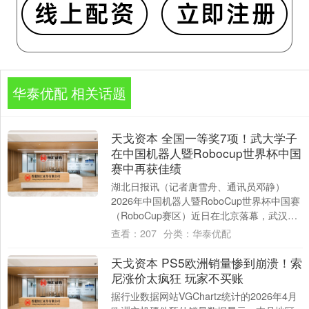
华泰优配 相关话题
天戈资本 全国一等奖7项！武大学子
在中国机器人暨Robocup世界杯中国
赛中再获佳绩
湖北日报讯（记者唐雪舟、通讯员邓静）
2026年中国机器人暨RoboCup世界杯中国赛
（RoboCup赛区）近日在北京落幕，武汉大
学WHUAI智能机器人团队共获2....
查看：
207
分类：
华泰优配
天戈资本 PS5欧洲销量惨到崩溃！索
尼涨价太疯狂 玩家不买账
据行业数据网站VGChartz统计的2026年4月