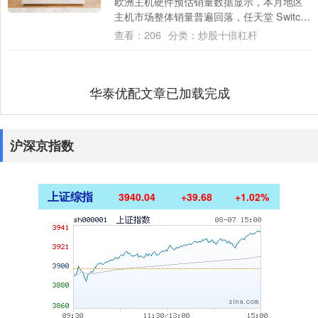
欧洲主机硬件预估销量数据显示，本月地区
主机市场整体销量普遍回落，任天堂 Switch
2稳居销量榜首。 数据显....
查看：
206
分类：
炒股十倍杠杆
华泰优配文章已加载完成
沪深京指数
上证综指
3940.04
+39.68
+1.02%