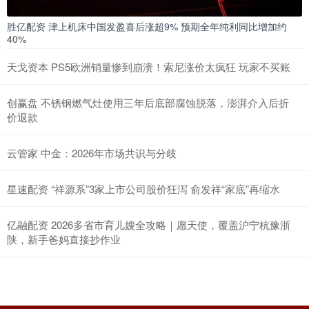
胜亿配资 津上机床中国发盈喜后涨超9% 预期全年纯利同比增加约
40%
天戈资本 PS5欧洲销量惨到崩溃！索尼涨价太疯狂 玩家不买账
创赢盘 不锈钢燃气灶使用三年后底部腐蚀脱落，澎湃介入后折
价退款
云管家 中金：2026年市场共识与分歧
星速配资 “祥源系”3家上市公司股价狂泻 俞发祥“家底”再缩水
亿融配资 2026多省市育儿嫂全攻略｜愿天使，覆盖沪宁杭豫浙
陕，新手爸妈直接抄作业