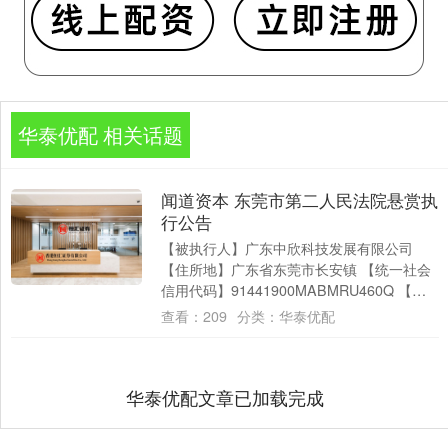
华泰优配 相关话题
闻道资本 东莞市第二人民法院悬赏执
行公告
【被执行人】广东中欣科技发展有限公司
【住所地】广东省东莞市长安镇 【统一社会
信用代码】91441900MABMRU460Q 【被
执行人】陈敬武 【住所地】江西....
查看：
209
分类：
华泰优配
华泰优配文章已加载完成