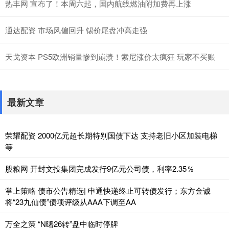
热丰网 宣布了！本周六起，国内航线燃油附加费再上涨
通达配资 市场风偏回升 锡价尾盘冲高走强
天戈资本 PS5欧洲销量惨到崩溃！索尼涨价太疯狂 玩家不买账
最新文章
荣耀配资 2000亿元超长期特别国债下达 支持老旧小区加装电梯
等
股粮网 开封文投集团完成发行9亿元公司债，利率2.35％
掌上策略 债市公告精选| 申通快递终止可转债发行；东方金诚
将“23九仙债”债项评级从AAA下调至AA
万全之策 “N曙26转”盘中临时停牌