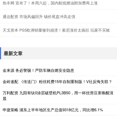
热丰网 宣布了！本周六起，国内航线燃油附加费再上涨
通达配资 市场风偏回升 锡价尾盘冲高走强
天戈资本 PS5欧洲销量惨到崩溃！索尼涨价太疯狂 玩家不买账
最新文章
金来源 务必警惕！严防车辆自燃安全隐患
金岭速配 《传送门》粉丝耗费15年自制重制版！V社反悔失联？
万利配资 九阳有钛0涂层破壁机PL3B50，用一杯丝滑豆浆唤醒清
晨
申捷策略 浦东上半年地区生产总值9318亿元，同比增6.1%