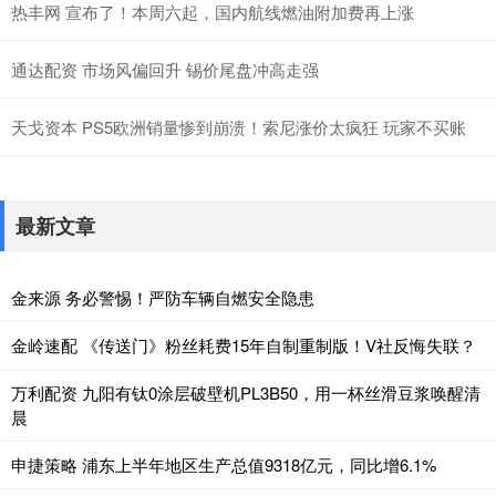
热丰网 宣布了！本周六起，国内航线燃油附加费再上涨
通达配资 市场风偏回升 锡价尾盘冲高走强
天戈资本 PS5欧洲销量惨到崩溃！索尼涨价太疯狂 玩家不买账
最新文章
金来源 务必警惕！严防车辆自燃安全隐患
金岭速配 《传送门》粉丝耗费15年自制重制版！V社反悔失联？
万利配资 九阳有钛0涂层破壁机PL3B50，用一杯丝滑豆浆唤醒清
晨
申捷策略 浦东上半年地区生产总值9318亿元，同比增6.1%