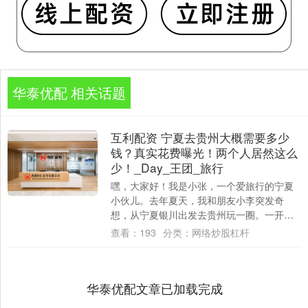
华泰优配 相关话题
互利配资 宁夏去贵州大概需要多少
钱？真实花费曝光！两个人居然这么
少！_Day_王团_旅行
嘿，大家好！我是小张，一个爱旅行的宁夏
小伙儿。去年夏天，我和朋友小李突发奇
想，从宁夏银川出发去贵州玩一圈。一开
始，我俩还以为这趟旅行得花大几千呢，毕
查看：
193
分类：
网络炒股杠杆
竟机票、住宿....
华泰优配文章已加载完成