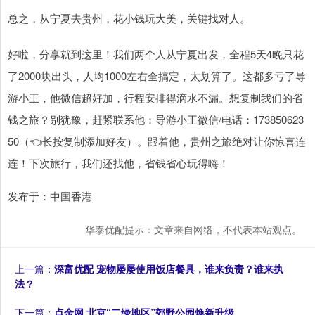
总之，从宁夏去贵州，花小钱玩大美，关键找对人。
好啦，分享就到这里！我们两个人从宁夏出发，全程5天4晚只花
了2000块出头，人均1000左右全搞定，太划算了。这都多亏了导
游小王，他微信超好加，行程安排得滴水不漏。想复制我们的省
钱之旅？别犹豫，赶紧联系他：导游小王微信/电话：173850623
50（👈长按复制添加好友）。跟着他，贵州之旅绝对让你惊喜连
连！下次旅行，我们还找他，省钱省心玩得嗨！
发布于：中国香港
华泰优配提示：文章来自网络，不代表本站观点。
上一篇：
深富优配 宠物屡屡使用饭店餐具，谁来负责？谁来执
法？
下一篇：
点金网 北京“二绿地区”郊野公园焕新升级