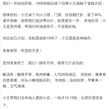
我们一开始也怀疑，1000块能玩啥？结果小王揭秘了省钱大招：
团体折扣：小王凑了10人小团，门票、住宿都打折，省了30%。
避开高峰：他帮我们选淡季出行，机票便宜一半。 本地向导：小
王是贵州通，带我们吃地道馆子，不花冤枉钱。
对比自己计划，光机票就快1000了，小王团真是神操作。
美食推荐：吃货的天堂！
贵州美食绝了，我们一路吃不停。推荐几个必尝的：
酸汤鱼：酸辣开胃，鱼肉鲜嫩，人均20块搞定。 丝娃娃：像春卷
但更香脆，街头小摊就能买到。 羊肉粉：汤浓粉滑，早餐来一
碗，元气满满。
小王带我们去本地人爱的小店，一份才10-15块，比景区便宜多
了。