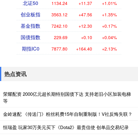
北证50
1134.24
+11.37
+1.01%
创业板指
3563.12
+47.56
+1.35%
基金指数
7242.10
+12.30
+0.17%
国债指数
229.69
+0.10
+0.04%
期指IC0
7877.80
+164.40
+2.13%
热点资讯
荣耀配资 2000亿元超长期特别国债下达 支持老旧小区加装电梯
等
金岭速配 《传送门》粉丝耗费15年自制重制版！V社反悔失联？
恒瑞盈 玩家30万美元买下《Dota2》最贵信使 创单品交易纪录