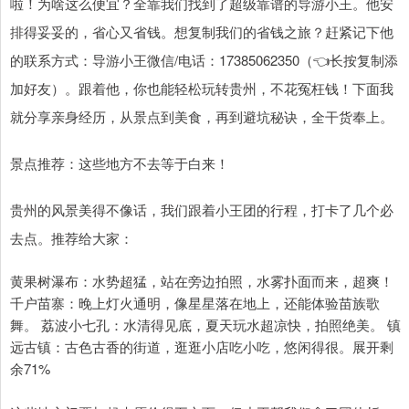
啦！为啥这么便宜？全靠我们找到了超级靠谱的导游小王。他安
排得妥妥的，省心又省钱。想复制我们的省钱之旅？赶紧记下他
的联系方式：导游小王微信/电话：17385062350（👈长按复制添
加好友）。跟着他，你也能轻松玩转贵州，不花冤枉钱！下面我
就分享亲身经历，从景点到美食，再到避坑秘诀，全干货奉上。
景点推荐：这些地方不去等于白来！
贵州的风景美得不像话，我们跟着小王团的行程，打卡了几个必
去点。推荐给大家：
黄果树瀑布：水势超猛，站在旁边拍照，水雾扑面而来，超爽！
千户苗寨：晚上灯火通明，像星星落在地上，还能体验苗族歌
舞。 荔波小七孔：水清得见底，夏天玩水超凉快，拍照绝美。 镇
远古镇：古色古香的街道，逛逛小店吃小吃，悠闲得很。展开剩
余71%