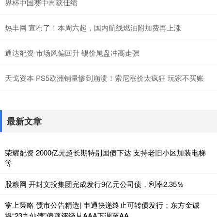
界杯中国赛中再获佳绩
热丰网 宣布了！本周六起，国内航线燃油附加费再上涨
通达配资 市场风偏回升 锡价尾盘冲高走强
天戈资本 PS5欧洲销量惨到崩溃！索尼涨价太疯狂 玩家不买账
最新文章
荣耀配资 2000亿元超长期特别国债下达 支持老旧小区加装电梯
等
股粮网 开封文投集团完成发行9亿元公司债，利率2.35％
掌上策略 债市公告精选| 申通快递终止可转债发行；东方金诚
将“23九仙债”债项评级从AAA下调至AA