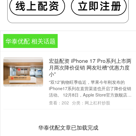
华泰优配 相关话题
宏益配资 iPhone 17 Pro系列上市两
月两次降价促销 网友吐槽“优惠力度
小”
“双12”购物旺季临近，苹果今年刚发布的
iPhone17系列在直营渠道也开启了降价促销
活动。 12月8日，Apple Store官方旗舰店在
天猫平台上推出年末降....
查看：
202
分类：
网上杠杆炒股
华泰优配文章已加载完成