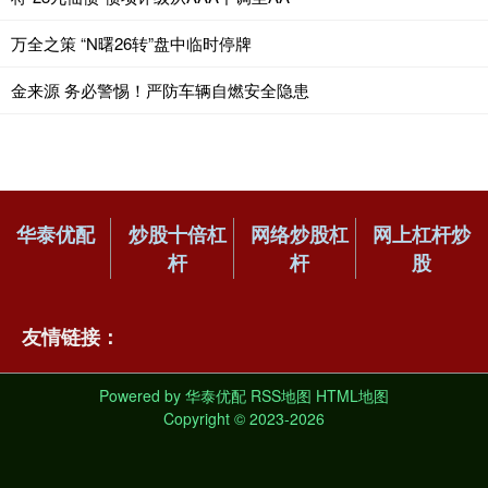
万全之策 “N曙26转”盘中临时停牌
金来源 务必警惕！严防车辆自燃安全隐患
华泰优配
炒股十倍杠
网络炒股杠
网上杠杆炒
杆
杆
股
友情链接：
Powered by
华泰优配
RSS地图
HTML地图
Copyright
© 2023-2026