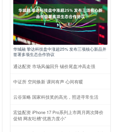
华城融 挚达科技盘中涨超25% 发布三项核心新品并
签署多项生态合作协议
通达配资 市场风偏回升 锡价尾盘冲高走强
中证所 空间焕新 课间有声 心间有暖
云谷策略 国家科技奖的高光，照进寻常生活
宏益配资 iPhone 17 Pro系列上市两月两次降价
促销 网友吐槽“优惠力度小”