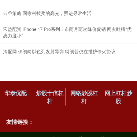
云谷策略 国家科技奖的高光，照进寻常生活
宏益配资 iPhone 17 Pro系列上市两月两次降价促销 网友吐槽“优
惠力度小”
淘配网 伊朗向以色列发射导弹 特朗普仍在维护停火协议
华泰优配
炒股十倍杠
网络炒股杠
网上杠杆炒
杆
杆
股
友情链接：