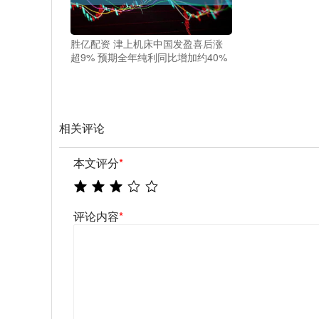
胜亿配资 津上机床中国发盈喜后涨
超9% 预期全年纯利同比增加约40%
相关评论
本文评分
*
评论内容
*