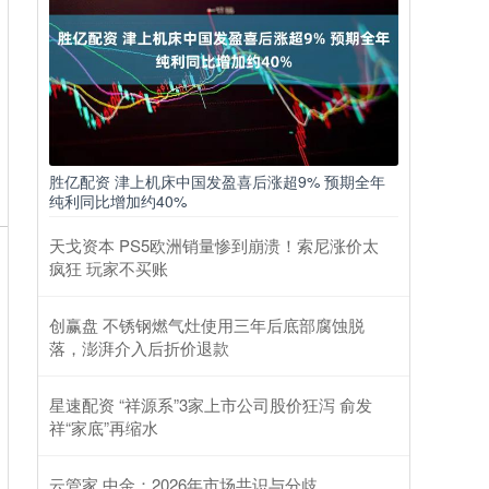
胜亿配资 津上机床中国发盈喜后涨超9% 预期全年
纯利同比增加约40%
天戈资本 PS5欧洲销量惨到崩溃！索尼涨价太
疯狂 玩家不买账
创赢盘 不锈钢燃气灶使用三年后底部腐蚀脱
落，澎湃介入后折价退款
星速配资 “祥源系”3家上市公司股价狂泻 俞发
祥“家底”再缩水
云管家 中金：2026年市场共识与分歧