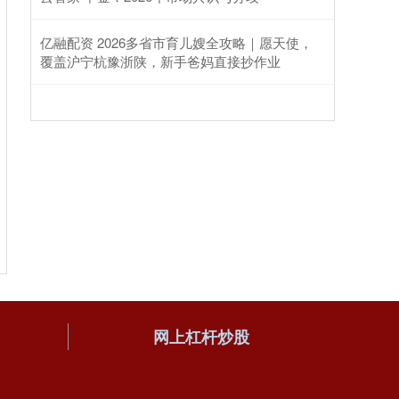
亿融配资 2026多省市育儿嫂全攻略｜愿天使，
覆盖沪宁杭豫浙陕，新手爸妈直接抄作业
网上杠杆炒股