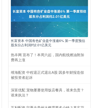
长富资本 中国有色矿业盘中涨逾6% 第一季度预估
股东分占利润约2.01亿美元
热丰网 宣布了！本周六起，国内航线燃油附加
费再上涨
维海配资 中程退正式退出A股 因多年财报造假
被投资者起诉
深富优配 宠物屡屡使用饭店餐具，谁来负责？
谁来执法？
互利配资 宁夏去贵州大概需要多少钱？真实花