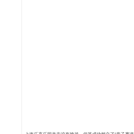
上海乐高乐园并非没有挑战，但其成功树立了“亲子赛