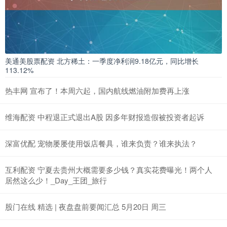
美通美股票配资 北方稀土：一季度净利润9.18亿元，同比增长
113.12%
热丰网 宣布了！本周六起，国内航线燃油附加费再上涨
维海配资 中程退正式退出A股 因多年财报造假被投资者起诉
深富优配 宠物屡屡使用饭店餐具，谁来负责？谁来执法？
互利配资 宁夏去贵州大概需要多少钱？真实花费曝光！两个人
居然这么少！_Day_王团_旅行
股门在线 精选 | 夜盘盘前要闻汇总 5月20日 周三