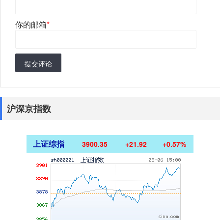
你的邮箱
*
提交评论
沪深京指数
上证综指
3900.35
+21.92
+0.57%