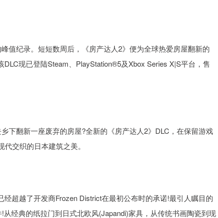
的峰值纪录。短短数周后，《房产达人2》便为全球热爱房屋翻新的
陆Steam、PlayStation®5及Xbox Series X|S平台，售
乡下翻新一座废弃的房屋?全新的《房产达人2》DLC，在保留游戏
现代交织的日本建筑之美。
了开发商Frozen District在最初公布时的承诺!最引人瞩目的
从经典的纸拉门到日式北欧风(Japandi)家具，从传统书画陶瓷到现