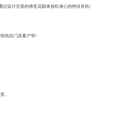
通过设计完美的禅意花园来放松身心的绝佳良机!
传统纸拉门及窗户等!
。
美景。