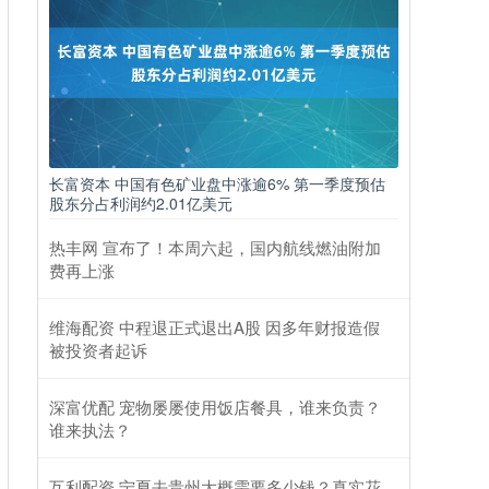
长富资本 中国有色矿业盘中涨逾6% 第一季度预估
股东分占利润约2.01亿美元
热丰网 宣布了！本周六起，国内航线燃油附加
费再上涨
维海配资 中程退正式退出A股 因多年财报造假
被投资者起诉
深富优配 宠物屡屡使用饭店餐具，谁来负责？
谁来执法？
互利配资 宁夏去贵州大概需要多少钱？真实花