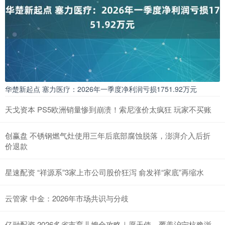
华楚新起点 塞力医疗：2026年一季度净利润亏损1751.92万元
天戈资本 PS5欧洲销量惨到崩溃！索尼涨价太疯狂 玩家不买账
创赢盘 不锈钢燃气灶使用三年后底部腐蚀脱落，澎湃介入后折
价退款
星速配资 “祥源系”3家上市公司股价狂泻 俞发祥“家底”再缩水
云管家 中金：2026年市场共识与分歧
亿融配资 2026多省市育儿嫂全攻略｜愿天使，覆盖沪宁杭豫浙