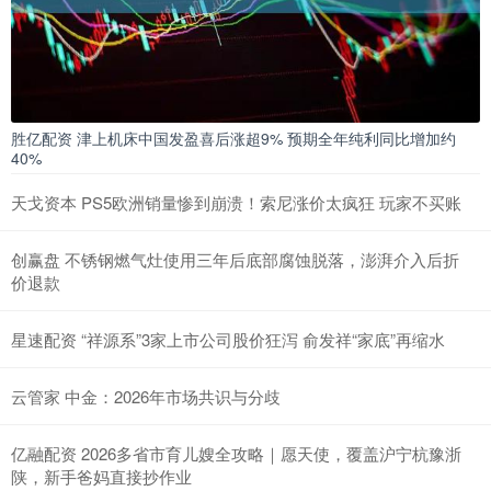
胜亿配资 津上机床中国发盈喜后涨超9% 预期全年纯利同比增加约
40%
天戈资本 PS5欧洲销量惨到崩溃！索尼涨价太疯狂 玩家不买账
创赢盘 不锈钢燃气灶使用三年后底部腐蚀脱落，澎湃介入后折
价退款
星速配资 “祥源系”3家上市公司股价狂泻 俞发祥“家底”再缩水
云管家 中金：2026年市场共识与分歧
亿融配资 2026多省市育儿嫂全攻略｜愿天使，覆盖沪宁杭豫浙
陕，新手爸妈直接抄作业