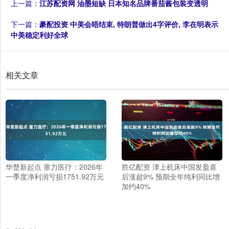
上一篇：
江苏配资网 油墨短缺 日本知名品牌番茄酱包装变透明
下一篇：
豪配投资 中美会晤结束, 特朗普做出4字评价, 李在明表示
中美稳定利好全球
相关文章
华楚新起点 塞力医疗：2026年
胜亿配资 津上机床中国发盈喜
一季度净利润亏损1751.92万元
后涨超9% 预期全年纯利同比增
加约40%