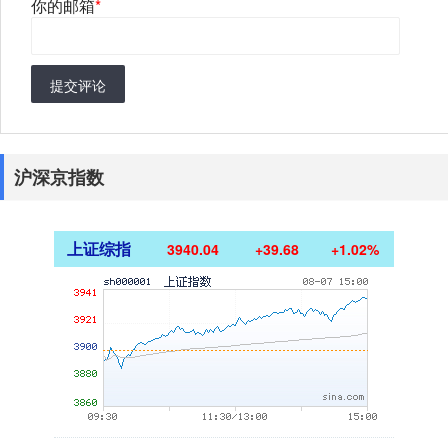
你的邮箱
*
提交评论
沪深京指数
上证综指
3940.04
+39.68
+1.02%