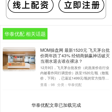
华泰优配 相关话题
MOM操盘网 最新1520元 飞天茅台批
价两年跌了43% 经销商躺赢神话破灭
当潮水退去谁在裸泳？
12月9日，飞天茅台批发价（此批发价在行业
内被看作同行调货价）跌至1520元/瓶（散瓶
价，下同），已逼近1499元/瓶的官方指导
价。 在此背景下，市场上传出“茅....
查看：
98
分类：
华泰优配
华泰优配文章已加载完成