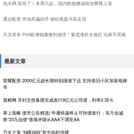
热丰网 宣布了！本周六起，国内航线燃油附加费再上涨
通达配资 市场风偏回升 锡价尾盘冲高走强
天戈资本 PS5欧洲销量惨到崩溃！索尼涨价太疯狂 玩家不买账
最新文章
荣耀配资 2000亿元超长期特别国债下达 支持老旧小区加装电梯
等
股粮网 开封文投集团完成发行9亿元公司债，利率2.35％
掌上策略 债市公告精选| 申通快递终止可转债发行；东方金诚
将“23九仙债”债项评级从AAA下调至AA
万全之策 “N曙26转”盘中临时停牌