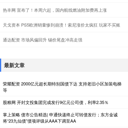
热丰网 宣布了！本周六起，国内航线燃油附加费再上涨
天戈资本 PS5欧洲销量惨到崩溃！索尼涨价太疯狂 玩家不买账
通达配资 市场风偏回升 锡价尾盘冲高走强
最新文章
荣耀配资 2000亿元超长期特别国债下达 支持老旧小区加装电梯
等
股粮网 开封文投集团完成发行9亿元公司债，利率2.35％
掌上策略 债市公告精选| 申通快递终止可转债发行；东方金诚
将“23九仙债”债项评级从AAA下调至AA