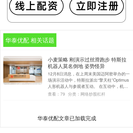
华泰优配 相关话题
小麦策略 刚演示过丝滑跑步 特斯拉
机器人莫名倒地 姿势怪异
12月8日消息，在上周末美国迈阿密举办的一
场演示活动中，特斯拉派出“擎天柱”Optimus
人形机器人与参观者互动。 在互动中，机器
人尝试递送瓶装水，但由于动作过....
查看：
79
分类：
网络炒股杠杆
华泰优配文章已加载完成