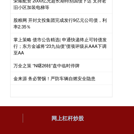
荣耀配资 2000亿元超长期特别国债下达 支持老
旧小区加装电梯等
股粮网 开封文投集团完成发行9亿元公司债，利
率2.35％
掌上策略 债市公告精选| 申通快递终止可转债发
行；东方金诚将“23九仙债”债项评级从AAA下调
至AA
万全之策 “N曙26转”盘中临时停牌
金来源 务必警惕！严防车辆自燃安全隐患
网上杠杆炒股