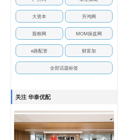
大资本
升鸿网
股粮网
MOM操盘网
e路配资
财富加
全部话题标签
关注 华泰优配